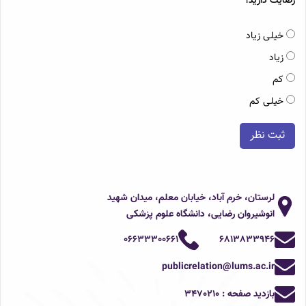
رضایت دارید؟
خیلی زیاد
زیاد
کم
خیلی کم
ثبت نظر
لرستان، خرم آباد، خیابان معلم، میدان شهید
انوشیروان رضایی، دانشگاه علوم پزشکی
06633300661
6813833946
publicrelation@lums.ac.ir
بازدید صفحه :
3470210