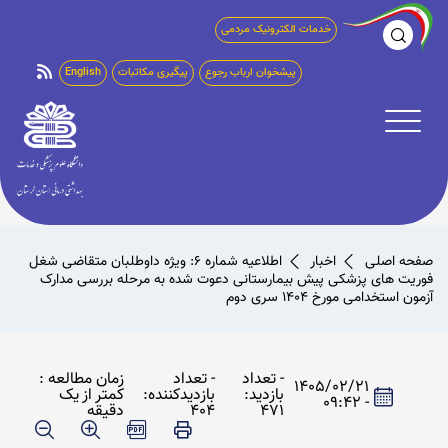
خدمات الکترونیک مردمی
پیشخوان ارباب رجوع
پیگیری مکاتبات
English
صفحه اصلی
اخبار
اطلاعیه شماره 6: ویژه داوطلبان متقاضی شغل
فوریت های پزشکی پیش بیمارستانی دعوت شده به مرحله بررسی مدارک
آزمون استخدامی مورخ ۱۴۰۴ سری دوم
- تعداد
- تعداد
زمان مطالعه :
1405/02/21
بازدید:
بازدیدکننده:
کمتر از یک
- 09:42
471
404
دقیقه