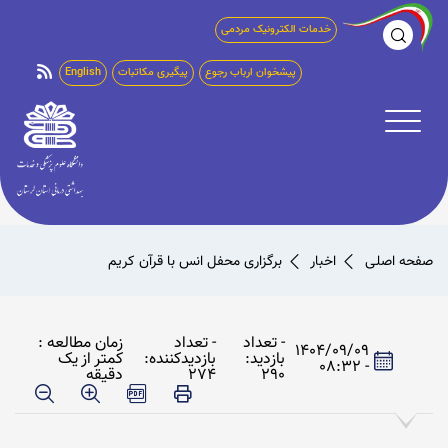
خدمات الکترونیک مردمی
پیشخوان ارباب رجوع
پیگیری مکاتبات
English
صفحه اصلی
اخبار
برگزاری محفل انس با قرآن کریم
- تعداد
- تعداد
زمان مطالعه :
1404/09/09
بازدید:
بازدیدکننده:
کمتر از یک
- 08:32
290
274
دقیقه