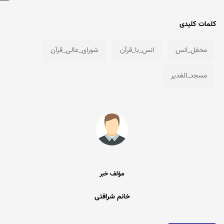
کلمات کلیدی
محفل_انس
انس_با_قرآن
شورای_عالی_قرآن
مسجد_الغدیر
مؤلف خبر
خانم شرافتی