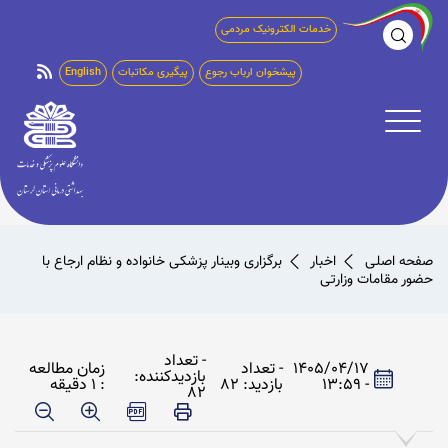
خدمات الکترونیک مردمی
پیشخوان ارباب رجوع
پیگیری مکاتبات
English
صفحه اصلی
اخبار
برگزاری وبینار پزشکی خانواده و نظام ارجاع با
حضور مقامات وزارتی
- تعداد
1405/04/17
- تعداد
زمان مطالعه
بازدیدکننده:
- 13:59
بازدید: 82
: 1 دقیقه
82