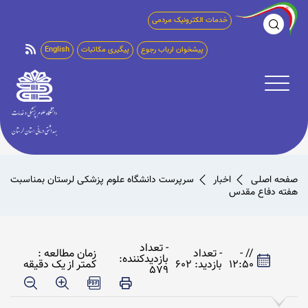
خدمات الکترونیک مردمی
پیشخوان ارباب رجوع
پیگیری مکاتبات
English
صفحه اصلی
اخبار
سرپرست دانشگاه علوم پزشکی لرستان بمناسبت
هفته دفاع مقدس
- تعداد
// -
- تعداد
زمان مطالعه :
بازدیدکننده:
12:50
بازدید: 602
کمتر از یک دقیقه
579