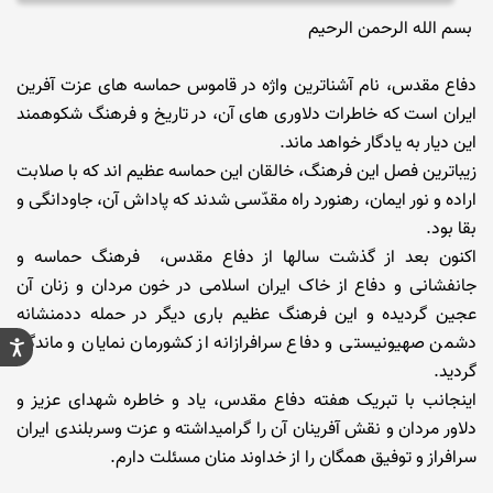
بسم الله الرحمن الرحیم
دفاع مقدس، نام ‏آشناترین واژه در قاموس حماسه ‏های عزت آفرین
ایران است که خاطرات دلاوری ‏های آن، در تاریخ و فرهنگ شکوهمند
این دیار به یادگار خواهد ماند.
زیباترین فصل این فرهنگ، خالقان این حماسه عظیم ‏اند که با صلابت
اراده و نور ایمان، رهنورد راه مقدّسی شدند که پاداش آن، جاودانگی و
بقا بود.
اکنون بعد از گذشت سالها از دفاع مقدس، فرهنگ حماسه و
جانفشانی و دفاع از خاک ایران اسلامی در خون مردان و زنان آن
عجین گردیده و این فرهنگ عظیم باری دیگر در حمله ددمنشانه
دشمن صهیونیستی و دفاع سرافرازانه از کشورمان نمایان و ماندگار
گردید.
اینجانب با تبریک هفته دفاع مقدس، یاد و خاطره شهدای عزیز و
دلاور مردان و نقش آفرینان آن را گرامیداشته و عزت وسربلندی ایران
سرافراز و توفیق همگان را از خداوند منان مسئلت دارم.