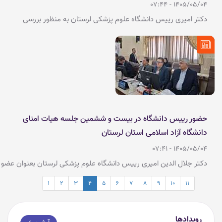
1405/05/04 - 07:44
دکتر امیری رییس دانشگاه علوم پزشکی لرستان به منظور بررسی
وضعیت و مشکلات پزشکان متخصص گروه جراحی عمومی و بیهوشی با
جمعی از پزشکان این گروه صبح امروز در حوزه ریاست دیدار و گفتگو
کرد.
حضور رییس دانشگاه در بیست و ششمین جلسه هیات امنای
دانشگاه آزاد اسلامی استان لرستان
1405/05/04 - 07:41
دکتر جلال الدین امیری رییس دانشگاه علوم پزشکی لرستان بعنوان عضو
اصلی هیات امناء دانشگاه آزاد اسلامی استان در نشست هیات امناء این
1
2
3
4
5
6
7
8
9
10
11
دانشگاه که با حضور مهندس شاهرخی استاندار ،
رویدادها