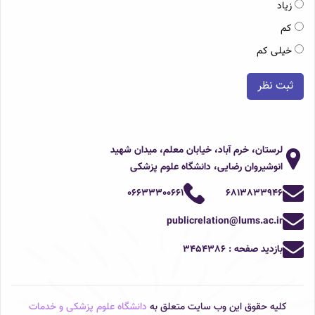
زیاد
کم
خیلی کم
ثبت نظر
لرستان، خرم آباد، خیابان معلم، میدان شهید
انوشیروان رضایی، دانشگاه علوم پزشکی
06633300661
6813833946
publicrelation@lums.ac.ir
بازدید صفحه :
3454386
کلیه حقوق این وب سایت متعلق به
دانشگاه علوم پزشکی و خدمات