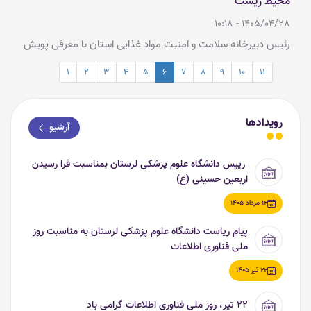
محیط زیست
1405/04/28 - 10:18
رئیس دبیرخانه سلامت و امنیت مواد غذایی استان با معرفی پویش
"یکشنبه های بدون پلاستیک"، آن را اقدامی موثر برای حفاظت از سلامت
1
2
3
4
5
6
7
8
9
10
11
جامعه، امنیت غذایی و پاسداری از محیط زیست و میراث ارزشمند زاگرس
دانست.
رویدادها
آرشیو
رییس دانشگاه علوم پزشکی لرستان بمناسبت فرا رسیدن
اربعین حسینی (ع)
12 مرداد 1405
پیام ریاست دانشگاه علوم پزشکی لرستان به مناسبت روز
ملی فناوری اطلاعات
22 تیر 1405
۲۲ تیر، روز ملی فناوری اطلاعات گرامی باد